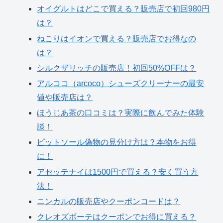
オイグルトはどこで買える？販売店で初回980円
は？
ねこりはイオンで買える？販売店でお得なの
は？
シルクザリッチの販売店！初回50%OFFは？
アルココ（arcoco）シューズクリーナーの最安
値や販売店は？
ほうじあ茶の口コミは？実際に飲んでみた体験
談！
ピットソール偽物の見分け方は？本物をお得
に！
アセッテナイは1500円で買える？安く買う方
法！
ニンカルの販売店やクーポンコードは？
クレオズボーテはクーポンでお得に買える？