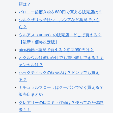
額は？
バロニー歯磨き粉を680円で買える販売店は？
シルクザリッチはウエルシアなど薬局でいく
ら？
ウルアス（uruas）の販売店！どこで買える？
【最新！価格改定版】
nico石鹸は薬局で買える？初回990円は？
オクルウルは使いかけでも買い取りできる？キ
ャンセルは？
ハックティックの販売店は？ドンキでも買え
る？
ナチュラルフローラはクーポンで安く買える？
販売店まとめ
クレアリーの口コミ・評価は？使ってみた体験
談も！