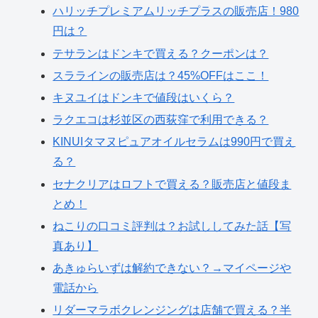
ハリッチプレミアムリッチプラスの販売店！980
円は？
テサランはドンキで買える？クーポンは？
スララインの販売店は？45%OFFはここ！
キヌユイはドンキで値段はいくら？
ラクエコは杉並区の西荻窪で利用できる？
KINUIタマヌピュアオイルセラムは990円で買え
る？
セナクリアはロフトで買える？販売店と値段ま
とめ！
ねこりの口コミ評判は？お試ししてみた話【写
真あり】
あきゅらいずは解約できない？→マイページや
電話から
リダーマラボクレンジングは店舗で買える？半