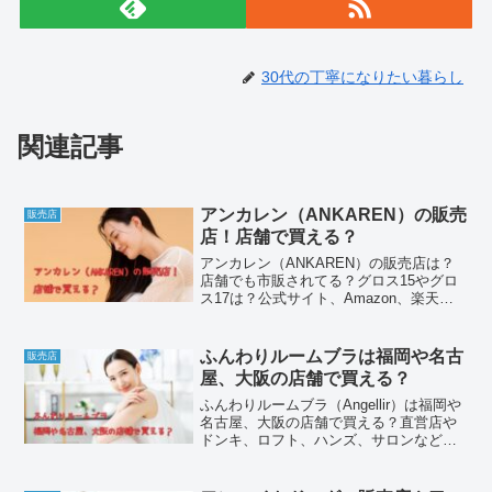
30代の丁寧になりたい暮らし
関連記事
アンカレン（ANKAREN）の販売
販売店
店！店舗で買える？
アンカレン（ANKAREN）の販売店は？
店舗でも市販されてる？グロス15やグロ
ス17は？公式サイト、Amazon、楽天、
ヤフーショッピング、Qoo10、アットコ
スメショッピングなど通販サイトから、
薬局やドラッグストア、ドンキ、ロフト
ふんわりルームブラは福岡や名古
販売店
なども。解約方法やマイページへログイ
屋、大阪の店舗で買える？
ンする方法、口コミやデメリットなども
詳しくまとめてみました。
ふんわりルームブラ（Angellir）は福岡や
名古屋、大阪の店舗で買える？直営店や
ドンキ、ロフト、ハンズ、サロンなど詳
しく調べてみました。さらに、公式サイ
トや楽天、Amazon、ヤフーショッピング