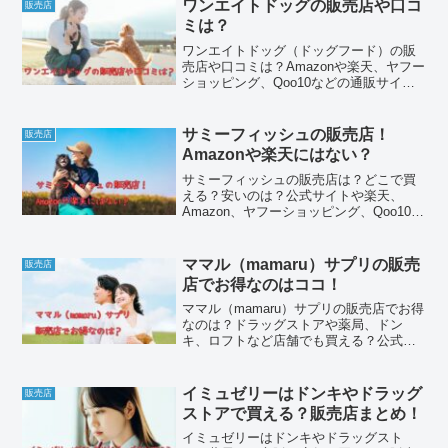
など通販の値段を比べて、安く買う方法
ワンエイトドッグの販売店や口コ
販売店
を見つけています。口コミやデメリッ
ミは？
ト、マイページなどもまとめてみまし
た。
ワンエイトドッグ（ドッグフード）の販
売店や口コミは？Amazonや楽天、ヤフー
ショッピング、Qoo10などの通販サイト
の値段はいくら？ドラッグストアや薬
局、ペットショップ、ホームセンターな
ど市販の店舗でも買える？良い口コミ評
サミーフィッシュの販売店！
販売店
判はもちろん、悪い口コミやデメリット
Amazonや楽天にはない？
なども詳しく調べてみました。
サミーフィッシュの販売店は？どこで買
える？安いのは？公式サイトや楽天、
Amazon、ヤフーショッピング、Qoo10な
ど通販サイトから、ペットショップやホ
ームセンター、ドラッグストアなど市販
の店舗までリサーチしてみました。解約
ママル（mamaru）サプリの販売
販売店
やマイページにログインする方法、口コ
店でお得なのはココ！
ミやデメリットなども詳しくまとめてい
ます。
ママル（mamaru）サプリの販売店でお得
なのは？ドラッグストアや薬局、ドン
キ、ロフトなど店舗でも買える？公式サ
イト、楽天、Amazon、ヤフーショッピン
グ、Qoo10など通販サイトの値段も比較
して安い値段を見つけてみました。解約
イミュゼリーはドンキやドラッグ
販売店
方法やマイページにログインする方法、
ストアで買える？販売店まとめ！
口コミ、デメリットなどもわかりやすく
まとめています。
イミュゼリーはドンキやドラッグスト