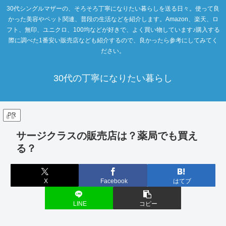
30代シングルマザーの、そろそろ丁寧になりたい暮らしを送る日々。使って良
かった美容やペット関連、普段の生活などを紹介します。Amazon、楽天、ロ
フト、無印、ユニクロ、100均などが好きで、よく買い物しています♪購入する
際に調べた1番安い販売店なども紹介するので、良かったら参考にしてみてく
ださい。
30代の丁寧になりたい暮らし
PR
サージクラスの販売店は？薬局でも買え
る？
X
Facebook
はてブ
LINE
コピー