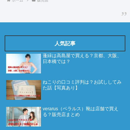
ホーム
販売店
人気記事
蓬緑は高島屋で買える？京都、大阪、
日本橋では？
ねこりの口コミ評判は？お試ししてみ
た話【写真あり】
verarus（ベラルス）靴は店舗で買え
る？販売店まとめ