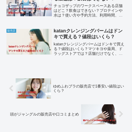
ンする方法、口コミやデメリットなども
詳しくまとめてみました。
チョコザップのワークスペースある店舗
はどこ？飲食はできない？プロテインや
水は？使い方や予約方法、利用時間、口
コミ評判などを詳しくリサーチしてまと
めてみました。
katanクレンジングバームはドン
販売店
キで買える？値段はいくら？
katanクレンジングバームはドンキで買え
る？値段はいくら？マツキヨや薬局、ド
ラッグストアでは？店舗だけでなく、公
式やAmazon、楽天、ヤフーショッピング
など通販の値段も比べて、最安値を見つ
けてみました。解約やマイページ、口コ
ミやデメリットなども詳しくまとめてみ
ました。
ゆめふわブラの販売店で1番安い値段はい
くら？
頭がジャングルの販売店や口コミまとめ