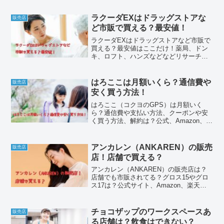
を比べて、安く買う方法を見つけてみま
した。飲むタイミング、定期の解約やマ
ラクーダEXはドラッグストアな
販売店
イページ、口コミ、デメリットなどもま
ど市販で買える？最安値！
とめています。
ラクーダEXはドラッグストアなど市販で
買える？最安値はここだけ！薬局、ドン
キ、ロフト、ハンズなどなどリサーチし
てみました。また、通販の公式サイト、
楽天、Amazon、ヤフーショッピング、
auwowmaなど値段を比較して、1番安い
はろここは月額いくら？通信費や
販売店
販売店を見つけています。解約やマイペ
安く買う方法！
ージ、口コミ、デメリットなどもわかり
やすくまてめてみました。
はろここ（コクヨのGPS）は月額いく
ら？通信費や支払い方法、クーポンや安
く買う方法、解約は？公式、Amazon、楽
天、ヤフーショッピングなど値段を比較
して、最安値を見つけてみました。購入
前に知っておきたいポイントをまとめて
アンカレン（ANKAREN）の販売
販売店
みたので、ぜひ参考にしてみてくださ
店！店舗で買える？
い。
アンカレン（ANKAREN）の販売店は？
店舗でも市販されてる？グロス15やグロ
ス17は？公式サイト、Amazon、楽天、
ヤフーショッピング、Qoo10、アットコ
スメショッピングなど通販サイトから、
薬局やドラッグストア、ドンキ、ロフト
チョコザップのワークスペースあ
販売店
なども。解約方法やマイページへログイ
る店舗は？飲食はできない？