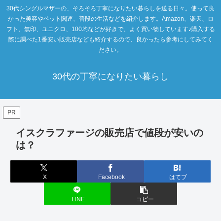
30代シングルマザーの、そろそろ丁寧になりたい暮らしを送る日々。使って良
かった美容やペット関連、普段の生活などを紹介します。Amazon、楽天、ロ
フト、無印、ユニクロ、100均などが好きで、よく買い物しています♪購入する
際に調べた1番安い販売店なども紹介するので、良かったら参考にしてみてく
ださい。
30代の丁寧になりたい暮らし
PR
イスクラファージの販売店で値段が安いの
は？
X
Facebook
はてブ
LINE
コピー