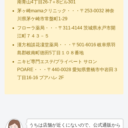
南青山4丁目26-7＋8ビル301
茅ヶ崎mamaクリニック・・・〒253-0032 神奈
川県茅ケ崎市常盤町1-29
フローラ薬局・・・〒311-4144 茨城県水戸市開
江町７４３－５
漢方相談花凜堂薬局・・・〒501-6016 岐阜県羽
島郡岐南町徳田5丁目１０８番地
ニキビ専門エステ/プライベート サロン
POARE・・・〒440-0028 愛知県豊橋市中岩田３
丁目16-16 プアハレ 2F
うちは店舗が近くにないので、公式通販から