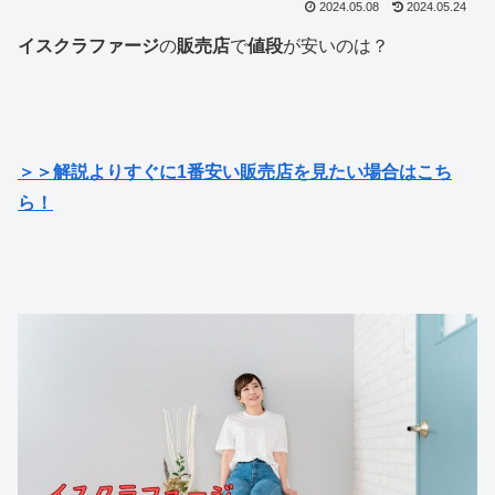
2024.05.08
2024.05.24
イスクラファージ
の
販売店
で
値段
が安いのは？
＞＞解説よりすぐに1番安い販売店を見たい場合はこち
ら！