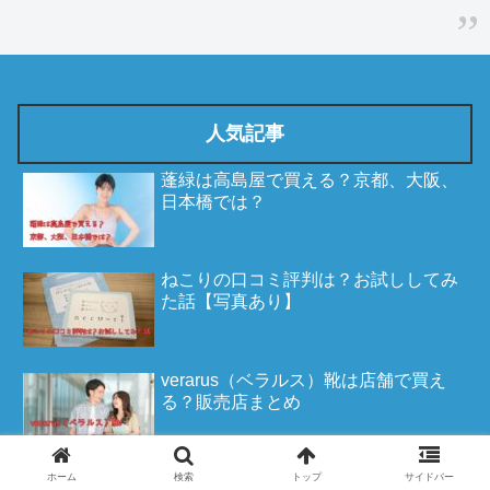
人気記事
蓬緑は高島屋で買える？京都、大阪、
日本橋では？
ねこりの口コミ評判は？お試ししてみ
た話【写真あり】
verarus（ベラルス）靴は店舗で買え
る？販売店まとめ
クレアリーの口コミ・評価は？使って
ホーム
検索
トップ
サイドバー