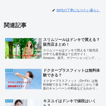
30代の丁寧になりたい暮らし
関連記事
スリムソールはドンキで買える？
販売店
販売店まとめ！
スリムソールはドンキで買える？販売店
の中でも最安値は？公式サイト、
Amazon、楽天、ヤフーショッピング、
Qoo10など通販サイトの値段を比較して
みました。また、薬局、ドラッグスト
ア、ロフト、イオンなど市販の店舗もリ
ドクタープラスフィットは無料体
販売店
サーチしています。解約やマイページへ
験できる？
のログイン、口コミやデメリットなども
詳しくまとめてみました。
ドクタープラスフィット（Dr+Fit）は無
料体験できる？申し込みはどこから？最
新のキャンペーンや料金などもわかりや
すく解説します。カウンセリング予約も
公式サイトから。口コミ評判や高槻店、
退会、プロテインなど気になるポイント
キヌユイはドンキで値段はいく
販売店
をまとめてみました。
ら？