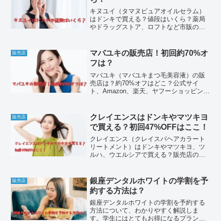
キヌユイ（タマヌピュアオイルセラム）
はドンキで買える？値段はいくら？薬局
やドラッグストア、ロフトなど市販の店
舗取り扱いは？さらに、公式、Amazon、
楽天、ヤフーショッピング、アットコス
メショッピングなど通販も含めて、お得
マバユキの販売店！初回約70%オ
販売店
な購入方法をリサーチしてみました。解
フは？
約できない？マイページからできる？口
コミ評判などもまとめています。
マバユキ（マバユキまつ毛美容液）の販
売店は？約70%オフはどこ？公式サイ
ト、Amazon、楽天、ヤフーショッピン
グ、Qoo10などの通販サイトから、薬局
やドラッグストア、ドンキ、ロフトなど
市販の店舗まで。値段を比べて安い取扱
クレイエンスはドンキやマツキヨ
販売店
店を見つけてみました。解約、マイペー
で買える？初回47%OFFはここ！
ジにログインする方法、口コミやデメリ
ットなどもわかりやすくまとめていま
クレイエンス（クレイスパヘアカラート
す。
リートメント）はドンキやマツキヨ、ツ
ルハ、ウエルシアで買える？販売店の中
でも初回47%OFFはこちら。薬局やドラ
ッグストアなど市販の店舗はもちろん、
公式サイト、Amazon、楽天、ヤフーショ
銀座デンタルホワイトの学割を予
販売店
ッピング、Qoo10など通販サイトまで。
約する方法は？
値段を比べて最安値を見つけてみまし
た。解約やマイページにログインする方
銀座デンタルホワイトの学割を予約する
法、口コミやデメリットなども詳しくま
方法について、わかりやすく解説しま
とめています。
す。学生にはとてもお得になるプランな