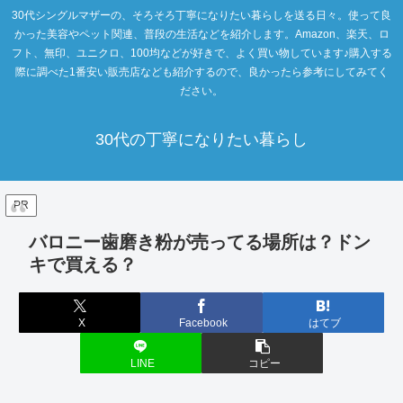
30代シングルマザーの、そろそろ丁寧になりたい暮らしを送る日々。使って良
かった美容やペット関連、普段の生活などを紹介します。Amazon、楽天、ロ
フト、無印、ユニクロ、100均などが好きで、よく買い物しています♪購入する
際に調べた1番安い販売店なども紹介するので、良かったら参考にしてみてく
ださい。
30代の丁寧になりたい暮らし
PR
バロニー歯磨き粉が売ってる場所は？ドン
キで買える？
X
Facebook
はてブ
LINE
コピー