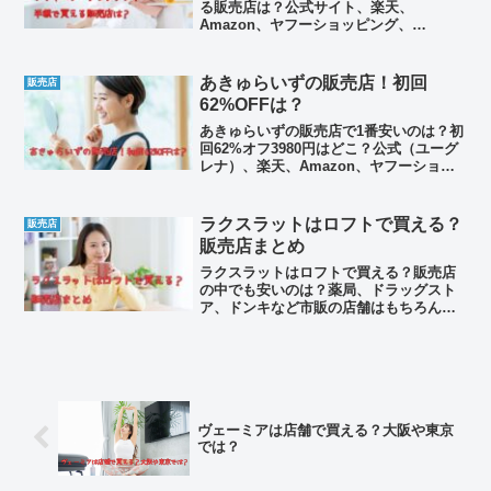
る販売店は？公式サイト、楽天、
Amazon、ヤフーショッピング、
auwowmaなどの通販サイトから、薬局
やドラッグストア、ドンキなど市販の店
舗まで。1番安い値段を見つけてみまし
あきゅらいずの販売店！初回
販売店
た。また、解約やマイページにログイン
62%OFFは？
する方法、口コミやデメリットなども詳
しくまとめています。
あきゅらいずの販売店で1番安いのは？初
回62%オフ3980円はどこ？公式（ユーグ
レナ）、楽天、Amazon、ヤフーショッ
ピング、アットコスメショッピングなど
通販から、薬局やドラッグストア、ドン
キ、ロフトなど市販の店舗も。値段を比
ラクスラットはロフトで買える？
販売店
べて最安値を見つけてみました。解約や
販売店まとめ
マイページにログインする方法、口コミ
やデメリットなど、詳しくまとめていま
ラクスラットはロフトで買える？販売店
す。
の中でも安いのは？薬局、ドラッグスト
ア、ドンキなど市販の店舗はもちろん、
公式サイト、Amazon、楽天、ヤフーシ
ョッピング、Qoo10など通販サイトま
で。値段を比べて安い買い方を見つけて
みました。口コミやデメリット、解約や
マイページにログインする方法などもわ
かりやすくまとめています。
ヴェーミアは店舗で買える？大阪や東京
では？