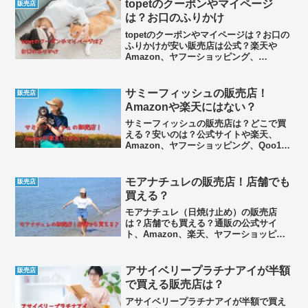
topetのクーポンやマイページ
販売店
は？お口のふりかけ
topetのクーポンやマイページは？お口の
ふりかけが安い販売店は公式？楽天や
Amazon、ヤフーショッピング、
auwowmaなどの値段を比較して、お得
な買い方を見つけてみました。また、市
販の店舗では？ペットショップやドラッ
サミーフィッシュの販売店！
販売店
グストア、ホームセンターなど調べてい
Amazonや楽天にはない？
ます。口コミやデメリット、解約方法な
どもわかりやすくまとめてみました。
サミーフィッシュの販売店は？どこで買
える？安いのは？公式サイトや楽天、
Amazon、ヤフーショッピング、Qoo10
など通販サイトから、ペットショップや
ホームセンター、ドラッグストアなど市
販の店舗までリサーチしてみました。解
モアナチュレの販売店！店舗でも
販売店
約やマイページにログインする方法、口
買える？
コミやデメリットなども詳しくまとめて
います。
モアナチュレ（日焼け止め）の販売店
は？店舗でも買える？通販の公式サイ
ト、Amazon、楽天、ヤフーショッピン
グ、Qoo10で値段はいくら？薬局、ドラ
ッグストア、ドンキなど市販で買える？
解約やマイページへのログイン、良い口
アサイベリープラチナアイが半額
販売店
コミや悪い口コミ、デメリットなども詳
で買える販売店は？
しくまとめてみました。
アサイベリープラチナアイが半額で買え