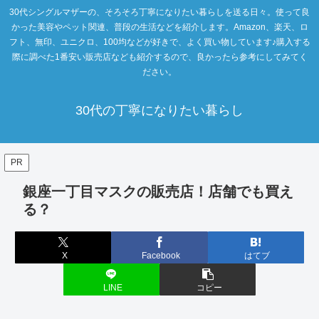
30代シングルマザーの、そろそろ丁寧になりたい暮らしを送る日々。使って良
かった美容やペット関連、普段の生活などを紹介します。Amazon、楽天、ロ
フト、無印、ユニクロ、100均などが好きで、よく買い物しています♪購入する
際に調べた1番安い販売店なども紹介するので、良かったら参考にしてみてく
ださい。
30代の丁寧になりたい暮らし
PR
銀座一丁目マスクの販売店！店舗でも買え
る？
X
Facebook
はてブ
LINE
コピー