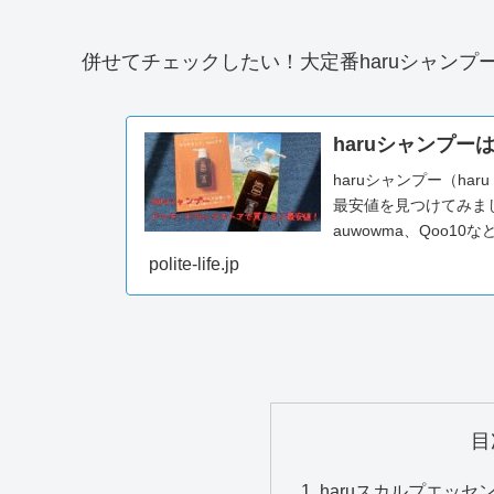
併せてチェックしたい！大定番haruシャンプ
haruシャンプ
haruシャンプー（ha
最安値を見つけてみまし
auwowma、Qoo
市販の店舗もリサーチ
polite-life.jp
リットまで。詳しくま
目
haruスカルプエッ