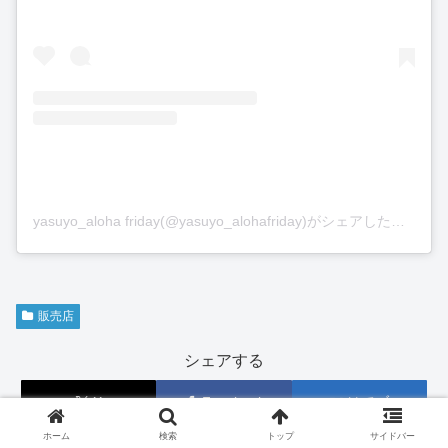
yasuyo_aloha friday(@yasuyo_alohafriday)がシェアした投稿
販売店
シェアする
X
Facebook
はてブ
ホーム
検索
トップ
サイドバー
LINE
コピー