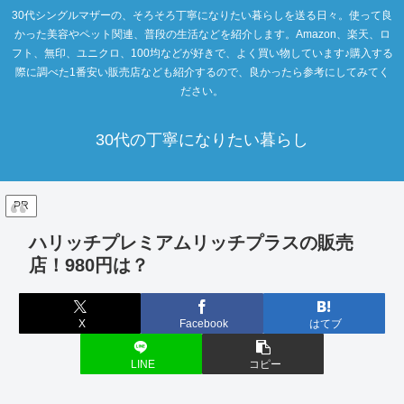
30代シングルマザーの、そろそろ丁寧になりたい暮らしを送る日々。使って良
かった美容やペット関連、普段の生活などを紹介します。Amazon、楽天、ロ
フト、無印、ユニクロ、100均などが好きで、よく買い物しています♪購入する
際に調べた1番安い販売店なども紹介するので、良かったら参考にしてみてく
ださい。
30代の丁寧になりたい暮らし
PR
ハリッチプレミアムリッチプラスの販売
店！980円は？
X
Facebook
はてブ
LINE
コピー