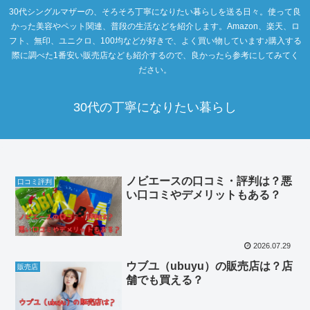
30代シングルマザーの、そろそろ丁寧になりたい暮らしを送る日々。使って良
かった美容やペット関連、普段の生活などを紹介します。Amazon、楽天、ロ
フト、無印、ユニクロ、100均などが好きで、よく買い物しています♪購入する
際に調べた1番安い販売店なども紹介するので、良かったら参考にしてみてく
ださい。
30代の丁寧になりたい暮らし
ノビエースの口コミ・評判は？悪
口コミ評判
い口コミやデメリットもある？
2026.07.29
ウブユ（ubuyu）の販売店は？店
販売店
舗でも買える？