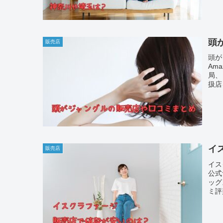
では
頭
販売店
頭が
Am
局、
扱店
めて
イ
販売店
イス
公式
ッグ
ミ評
で、