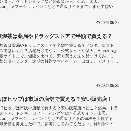
ンター、ペットショップなどの市販から、公式、楽天、
azon、ヤフーショッピングなどの通販サイトまで。また半額やク
ン、解約やマイページ、口コミ、デメリットなども詳しくまとめ
ます。
2024.05.27
爽煌茶は薬局やドラッグストアで半額で買える？
煌茶は薬局やドラッグストアで半額で買える？ドンキ、ロフト、
ズではいくら？店舗だけでなく、公式サイトや楽天、Amazonな
販サイトまで。値段を比べて、安く買う方法を見つけてみまし
飲むタイミング、定期の解約やマイページ、口コミ、デメリット
もまとめています。
2024.05.25
っぽヒップは市販の店舗で買える？安い販売店！
ぽヒップは市販の店舗で買える？安い販売店はどこ？薬局、ドラ
ストア、ドンキ、ロフト、ハンズでは？公式サイト、楽天、
azon、ヤフーショッピングなどの通販サイトの値段を比較する
最安値を発見したので、参考にしてみてください。解約やマイペ
、口コミ、デメリットなどもわかりやすくまとめています。