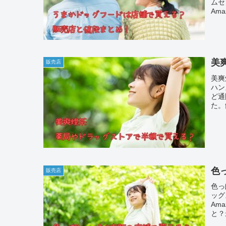
ムセ
Am
ーポ
てい
美
販売店
美爽
ハン
ど通
た。
など
色
販売店
色っ
ッグ
Am
と？
ージ