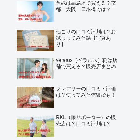
蓬緑は高島屋で買える？京
都、大阪、日本橋では？
ねこりの口コミ評判は？お
試ししてみた話【写真あ
り】
verarus（ベラルス）靴は店
舗で買える？販売店まとめ
クレアリーの口コミ・評価
は？使ってみた体験談も！
RKL（膝サポーター）の販
売店は？口コミ評判は？