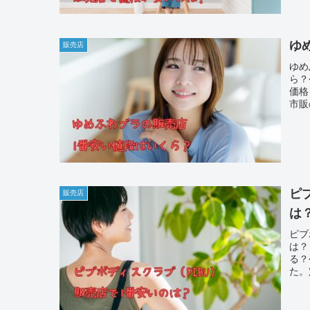
ゆ
販売店
ゆめ
ら？
価格
市販
イズ
ださ
ピ
販売店
は
ピブ
は？
る？
た。
とめ