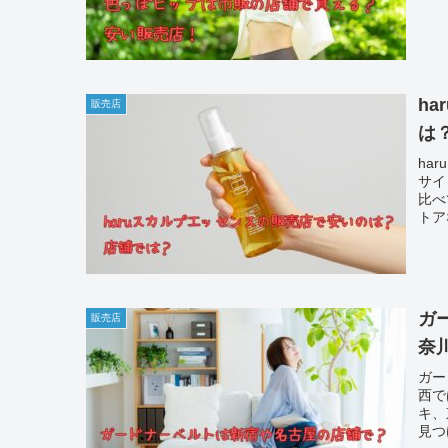
h
販売店
は
ha
サイ
比べ
トア
イペ
ガ
販売店
奈
ガー
西で
キ、
見つ