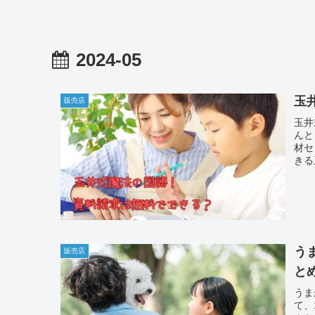
2024-05
玉
販売店
玉井
んと
材セ
きる
う
販売店
と
うま
て、